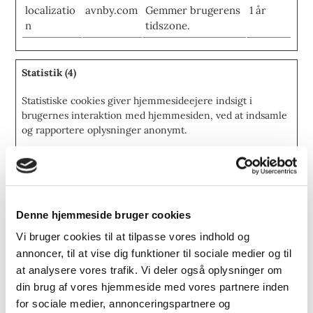
localizatio
avnby.com
Gemmer brugerens
1 år
n
tidszone.
Statistik (4)
Statistiske cookies giver hjemmesideejere indsigt i
brugernes interaktion med hjemmesiden, ved at indsamle
og rapportere oplysninger anonymt.
Maksimal
Navn
Udbyder
Formål
opbevarings
_ga
Google
Registrerer et unikt
2 år
ID, der anvendes til
Denne hjemmeside bruger cookies
at føre statistik
Vi bruger cookies til at tilpasse vores indhold og
over hvordan den
annoncer, til at vise dig funktioner til sociale medier og til
besøgende bruger
at analysere vores trafik. Vi deler også oplysninger om
hjemmesiden.
din brug af vores hjemmeside med vores partnere inden
_ga_#
Google
Anvendes af Google
2 år
for sociale medier, annonceringspartnere og
Analytics til at