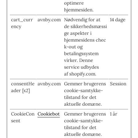
optimere
hjemmesiden.
cart_curr
avnby.com
Nødvendig for at
14 dage
ency
de sikkerhedsmæssi
ge aspekter i
hjemmesidens chec
k-out og
betalingssystem
virker. Denne
service udbydes
af shopify.com.
consentHe
avnby.com
Gemmer brugerens
Session
ader [x2]
cookie-samtykke-
tilstand for det
aktuelle domæne.
CookieCon
Cookiebot
Gemmer brugerens
1 år
sent
cookie-samtykke-
tilstand for det
aktuelle domæne.