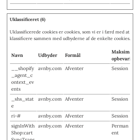
Uklassificeret (6)
Uklassificerede cookies er cookies, som vi er i færd med at
klassificere sammen med udbyderne af de enkelte cookies.
Maksimal
Navn
Udbyder
Formål
opbevarings
__shopify
avnby.com
Afventer
Session
_agent_c
ontext_ev
ents
_shs_stat
avnby.com
Afventer
Session
e
ri-#
avnby.com
Afventer
Session
signInWith
avnby.com
Afventer
Perman
Shop:cart
ent
SyncTrans