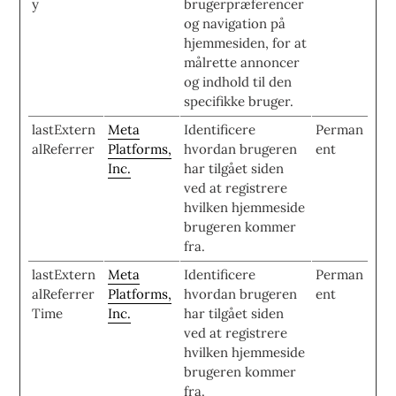
y
brugerpræferencer
og navigation på
hjemmesiden, for at
målrette annoncer
og indhold til den
specifikke bruger.
lastExtern
Meta
Identificere
Perman
alReferrer
Platforms,
hvordan brugeren
ent
Inc.
har tilgået siden
ved at registrere
hvilken hjemmeside
brugeren kommer
fra.
lastExtern
Meta
Identificere
Perman
alReferrer
Platforms,
hvordan brugeren
ent
Time
Inc.
har tilgået siden
ved at registrere
hvilken hjemmeside
brugeren kommer
fra.