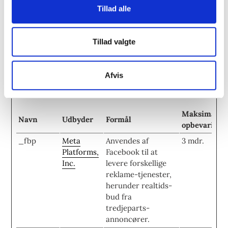
intern analyse.
Tillad alle
Marketing (6)
Tillad valgte
Marketing cookies bruges til at spore brugere på tværs af
websites. Hensigten er at vise annoncer, der er relevante
Afvis
og engagerende for den enkelte bruger, og dermed mere
værdifulde for udgivere og tredjeparts-annoncører.
Maksimal
Navn
Udbyder
Formål
opbevarings
_fbp
Meta
Anvendes af
3 mdr.
Platforms,
Facebook til at
Inc.
levere forskellige
reklame-tjenester,
herunder realtids-
bud fra
tredjeparts-
annoncører.