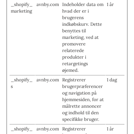
_shopify_
avnby.com
Indeholder data om
1 år
marketing
hvad der er i
brugerens
indkøbskurv. Dette
benyttes til
marketing, ved at
promovere
relaterede
produkter i
retargetings
øjemed.
_shopify_
avnby.com
Registrerer
1 dag
s
brugerpræferencer
og navigation på
hjemmesiden, for at
målrette annoncer
og indhold til den
specifikke bruger.
_shopify_
avnby.com
Registrerer
1 år