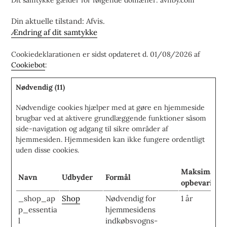
Dit samtykke gælder for følgende domæner: avnby.com
Din aktuelle tilstand: Afvis.
Ændring af dit samtykke
Cookiedeklarationen er sidst opdateret d. 01/08/2026 af
Cookiebot
:
Nødvendig (11)
Nødvendige cookies hjælper med at gøre en hjemmeside
brugbar ved at aktivere grundlæggende funktioner såsom
side-navigation og adgang til sikre områder af
hjemmesiden. Hjemmesiden kan ikke fungere ordentligt
uden disse cookies.
Maksimal
Navn
Udbyder
Formål
opbevarings
_shop_ap
Shop
Nødvendig for
1 år
p_essentia
hjemmesidens
l
indkøbsvogns-