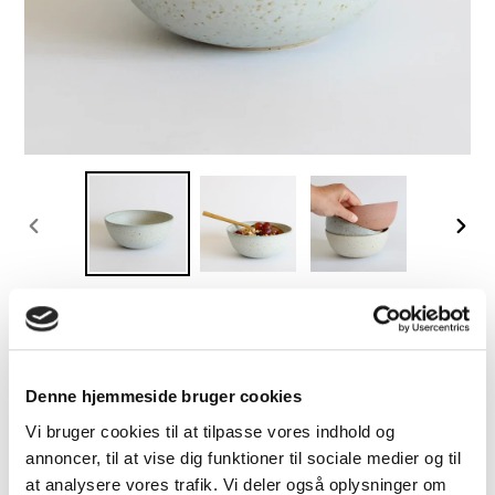
FORRIGE
NÆS
BILLEDE
BILL
Morgenmadsskål, MINT
Denne hjemmeside bruger cookies
Normalpris
300,00 DKK
UDSOLGT
Vi bruger cookies til at tilpasse vores indhold og
Inklusive moms.
Levering
beregnes ved betaling.
annoncer, til at vise dig funktioner til sociale medier og til
at analysere vores trafik. Vi deler også oplysninger om