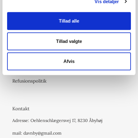
Vis detaljer
Information
Levering & returnering
Tillad alle
Privatlivspolitik
Tillad valgte
Handelsbetingelser
Afvis
Servicevilkår
Refusionspolitik
Kontakt
Adresse: Oehlenschlægersvej 17, 8230 Åbyhøj
mail: davnby@gmail.com